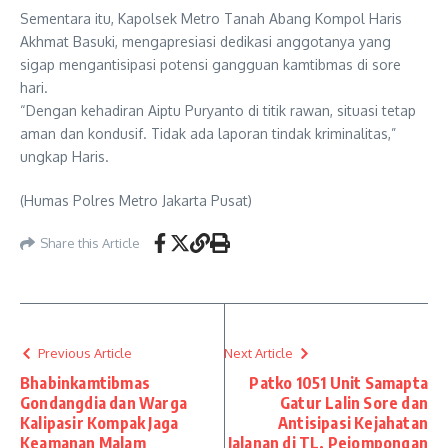
Sementara itu, Kapolsek Metro Tanah Abang Kompol Haris
Akhmat Basuki, mengapresiasi dedikasi anggotanya yang
sigap mengantisipasi potensi gangguan kamtibmas di sore
hari.
“Dengan kehadiran Aiptu Puryanto di titik rawan, situasi tetap
aman dan kondusif. Tidak ada laporan tindak kriminalitas,”
ungkap Haris.
(Humas Polres Metro Jakarta Pusat)
Share this Article
Previous Article
Next Article
Bhabinkamtibmas
Patko 1051 Unit Samapta
Gondangdia dan Warga
Gatur Lalin Sore dan
Kalipasir Kompak Jaga
Antisipasi Kejahatan
Keamanan Malam
Jalanan di TL. Pejompongan