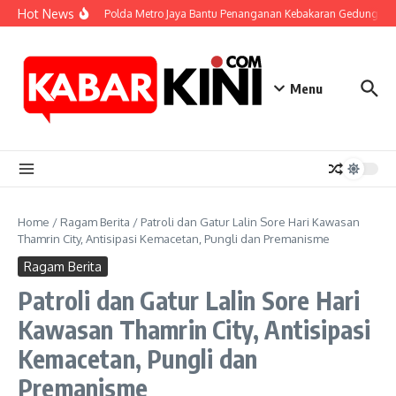
Skip to content
Hot News
Brimob Polda Metro Jaya Bantu Penanganan Kebakaran Gedung Ba
Menu
Home
/
Ragam Berita
/
Patroli dan Gatur Lalin Sore Hari Kawasan
Thamrin City, Antisipasi Kemacetan, Pungli dan Premanisme
Ragam Berita
Patroli dan Gatur Lalin Sore Hari
Kawasan Thamrin City, Antisipasi
Kemacetan, Pungli dan
Premanisme