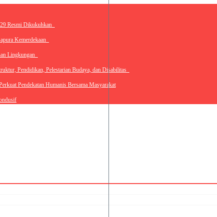
kti 2026–2029 Resmi Dikukuhkan
u Bangun Gapura Kemerdekaan
dan Kenyamanan Lingkungan
Infrastruktur, Pendidikan, Pelestarian Budaya, dan Disabilitas
z di Sinak, Perkuat Pendekatan Humanis Bersama Masyarakat
an dan Kondusif