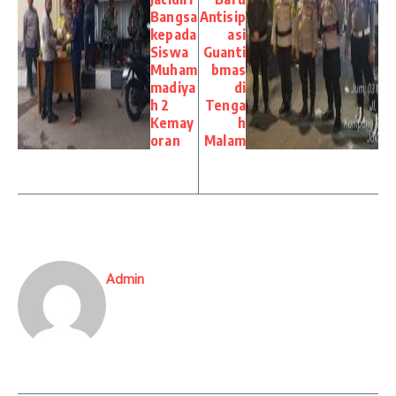
Bangsa
Antisip
kepada
asi
Siswa
Guanti
Muham
bmas
madiya
di
h 2
Tenga
Kemay
h
oran
Malam
Admin