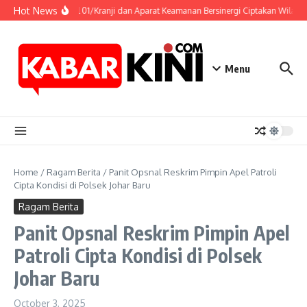
Skip to content
Hot News
Koramil 01/Kranji dan Aparat Keamanan Bersinergi Ciptakan Wila
Menu
Home
/
Ragam Berita
/
Panit Opsnal Reskrim Pimpin Apel Patroli
Cipta Kondisi di Polsek Johar Baru
Ragam Berita
Panit Opsnal Reskrim Pimpin Apel
Patroli Cipta Kondisi di Polsek
Johar Baru
October 3, 2025