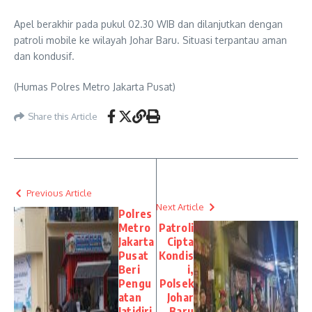
Apel berakhir pada pukul 02.30 WIB dan dilanjutkan dengan
patroli mobile ke wilayah Johar Baru. Situasi terpantau aman
dan kondusif.
(Humas Polres Metro Jakarta Pusat)
Share this Article
Previous Article
Next Article
Polres
Metro
Patroli
Jakarta
Cipta
Pusat
Kondis
Beri
i,
Pengu
Polsek
atan
Johar
Jatidiri
Baru