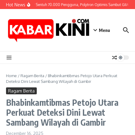
Skip to content
Hot News
Hampir Sentuh 70.000 Pengguna, Polytron Optimis Sambut GIIAS 20
Menu
Home
/
Ragam Berita
/
Bhabinkamtibmas Petojo Utara Perkuat
Deteksi Dini Lewat Sambang Wilayah di Gambir
Ragam Berita
Bhabinkamtibmas Petojo Utara
Perkuat Deteksi Dini Lewat
Sambang Wilayah di Gambir
December 16, 2025