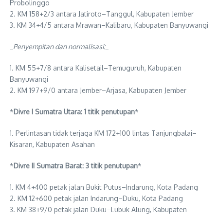
Probolinggo
2. KM 158+2/3 antara Jatiroto–Tanggul, Kabupaten Jember
3. KM 34+4/5 antara Mrawan–Kalibaru, Kabupaten Banyuwangi
_
Penyempitan dan normalisasi:
_
1. KM 55+7/8 antara Kalisetail–Temuguruh, Kabupaten
Banyuwangi
2. KM 197+9/0 antara Jember–Arjasa, Kabupaten Jember
*
Divre I Sumatra Utara: 1 titik penutupan
*
1. Perlintasan tidak terjaga KM 172+100 lintas Tanjungbalai–
Kisaran, Kabupaten Asahan
*
Divre II Sumatra Barat: 3 titik penutupan
*
1. KM 4+400 petak jalan Bukit Putus–Indarung, Kota Padang
2. KM 12+600 petak jalan Indarung–Duku, Kota Padang
3. KM 38+9/0 petak jalan Duku–Lubuk Alung, Kabupaten