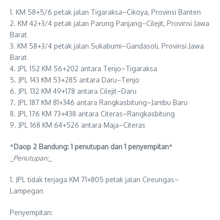
1. KM 58+5/6 petak jalan Tigaraksa–Cikoya, Provinsi Banten
2. KM 42+3/4 petak jalan Parung Panjang–Cilejit, Provinsi Jawa
Barat
3. KM 58+3/4 petak jalan Sukabumi–Gandasoli, Provinsi Jawa
Barat
4. JPL 152 KM 56+202 antara Tenjo–Tigaraksa
5. JPL 143 KM 53+285 antara Daru–Tenjo
6. JPL 132 KM 49+178 antara Cilejit–Daru
7. JPL 187 KM 81+346 antara Rangkasbitung–Jambu Baru
8. JPL 176 KM 73+438 antara Citeras–Rangkasbitung
9. JPL 168 KM 64+526 antara Maja–Citeras
*
Daop 2 Bandung: 1 penutupan dan 1 penyempitan
*
_
Penutupan:
_
1. JPL tidak terjaga KM 71+805 petak jalan Cireungas–
Lampegan
Penyempitan: