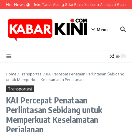
Skip to content
Hot News
Polsek Metro Tanah Abang Gelar Razia Stasioner Antisipasi Guant
Menu
Home
/
Transportasi
/
KAI Percepat Penataan Perlintasan Sebidang
untuk Memperkuat Keselamatan Perjalanan
Transportasi
KAI Percepat Penataan
Perlintasan Sebidang untuk
Memperkuat Keselamatan
Perjalanan