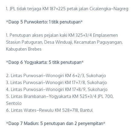
1. JPL tidak terjaga KM 187+225 petak jalan Cicalengka–Nagreg
*
Daop 5 Purwokerto: 1 titik penutupan
*
1. Penutupan akses pejalan kaki KM 325+3/4 Emplasemen
Stasiun Patuguran, Desa Winduaji, Kecamatan Paguyangan,
Kabupaten Brebes
*
Daop 6 Yogyakarta: 5 titik penutupan
*
2. Lintas Purwosari–Wonogiri KM 6+2/3, Sukoharjo
3. Lintas Purwosari–Wonogiri KM 17+7/8, Sukoharjo
4. Lintas Purwosari–Wonogiri KM 17+8/9, Sukoharjo
5. Lintas Brambanan–Yogyakarta KM 525+3/4 JPL 700,
Sentolo
6. Lintas Wates–Rewulu KM 528+718, Bantul
*
Daop 7 Madiun: 5 penutupan dan 2 penyempitan
*