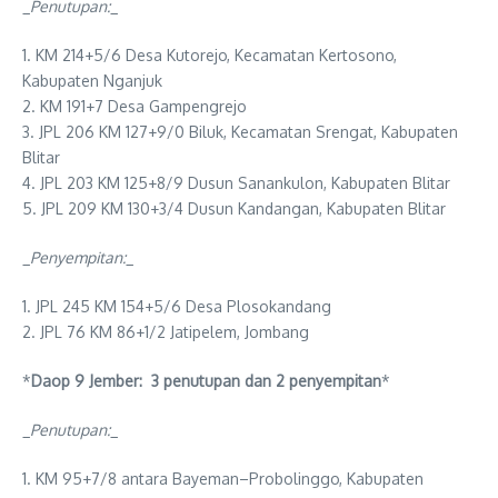
_
Penutupan:
_
1. KM 214+5/6 Desa Kutorejo, Kecamatan Kertosono,
Kabupaten Nganjuk
2. KM 191+7 Desa Gampengrejo
3. JPL 206 KM 127+9/0 Biluk, Kecamatan Srengat, Kabupaten
Blitar
4. JPL 203 KM 125+8/9 Dusun Sanankulon, Kabupaten Blitar
5. JPL 209 KM 130+3/4 Dusun Kandangan, Kabupaten Blitar
_
Penyempitan:
_
1. JPL 245 KM 154+5/6 Desa Plosokandang
2. JPL 76 KM 86+1/2 Jatipelem, Jombang
*
Daop 9 Jember: 3 penutupan dan 2 penyempitan
*
_
Penutupan:
_
1. KM 95+7/8 antara Bayeman–Probolinggo, Kabupaten