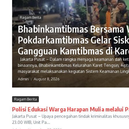
Ragam Berita
Bhabinkamtibmas Bersama 
Pokdarkamtibmas Gelar Sisk
Gangguan Kamtibmas di Kar
Jakarta Pusat – Dalam rangka menjaga keamanan dan kete
binaannya, Bhabinkamtibmas Kelurahan Karet Tengsin, Aipt
masyarakat melaksanakan kegiatan Sistem Keamanan Lingkun
Admin
August 8, 2026
Ragam Berita
Polisi Edukasi Warga Harapan Mulia melalui Pa
Jakarta Pusat – Upaya pencegahan tindak kriminalitas khusus
23.00 WIB, Unit Pa...