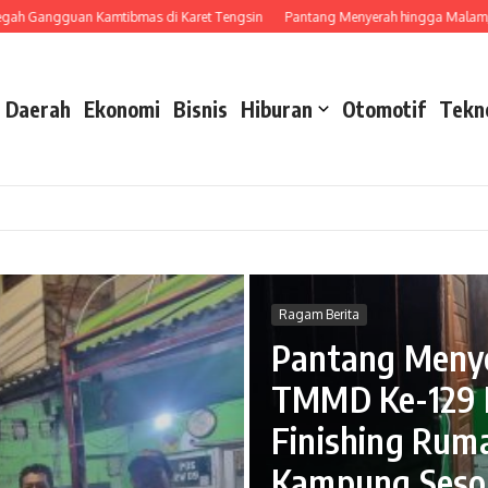
 Gangguan Kamtibmas di Karet Tengsin
Pantang Menyerah hingga Malam, Sat
Daerah
Ekonomi
Bisnis
Hiburan
Otomotif
Tekn
Ragam Berita
Pantang Menye
TMMD Ke-129 K
Finishing Rum
Ragam Berita
Kampung Seso