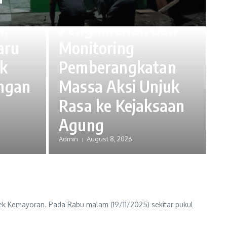
h
Lakukan
i,
Pengamanan dan
aru
Monitoring
uk
Pemberangkatan
ngan
Massa Aksi Unjuk
Rasa ke Kejaksaan
Agung
Admin
August 8, 2026
ek Kemayoran. Pada Rabu malam (19/11/2025) sekitar pukul