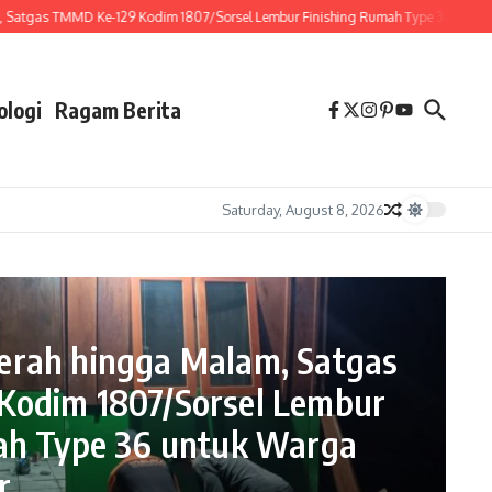
gas TMMD Ke-129 Kodim 1807/Sorsel Lembur Finishing Rumah Type 36 untuk Wa
ologi
Ragam Berita
Saturday, August 8, 2026
rah hingga Malam, Satgas
odim 1807/Sorsel Lembur
Ragam Berita
ah Type 36 untuk Warga
Unit Intelkam
r