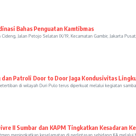
rdinasi Bahas Penguatan Kamtibmas
ideng, Jalan Petojo Selatan IX/19, Kecamatan Gambir, Jakarta Pusat
dan Patroli Door to Door Jaga Kondusivitas Lingk
tiban di wilayah Duri Pulo terus diperkuat melalui kegiatan samba
Divre II Sumbar dan KAPM Tingkatkan Kesadaran Ke
itmen meningkatkan keselamatan di perlintasan sebidang KA melalui be